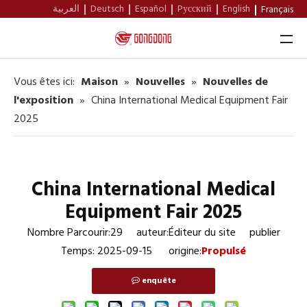
العربية
Deutsch
Español
Pусский
English
Français
Vous êtes ici:
Maison
»
Nouvelles
»
Nouvelles de
Maison
l'exposition
»
China International Medical Equipment Fair
2025
À Propos De Nous
Produits
Soutien
China International Medical
Equipment Fair 2025
Nouvelles
Nombre Parcourir:
29
auteur:Éditeur du site publier
Contact
Temps: 2025-09-15 origine:
Propulsé
enquête