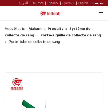
العربية
Deutsch
Español
Pусский
English
Français
Vous êtes ici:
Maison
»
Produits
»
Système de
Maison
collecte de sang
»
Porte-aiguille de collecte de sang
»
Porte-tube de collecte de sang
À Propos De Nous
Produits
Soutien
Nouvelles
Contact