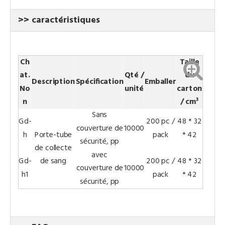
>> caractéristiques
Ch
Taille
at.
Qté /
du
Description
Spécification
Emballer
No
unité
carton
n
/ cm³
Sans
Gd-
200 pc /
48 * 32
couverture de
10000
h
Porte-tube
pack
* 42
sécurité, pp
de collecte
avec
Gd-
de sang
200 pc /
48 * 32
couverture de
10000
h1
pack
* 42
sécurité, pp