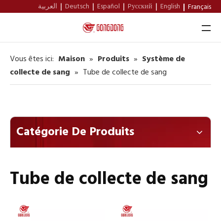
العربية
Deutsch
Español
Pусский
English
Français
Vous êtes ici:
Maison
»
Produits
»
Système de
Maison
collecte de sang
»
Tube de collecte de sang
À Propos De Nous
Produits
Catégorie De Produits
Soutien
Nouvelles
Tube de collecte de sang
Contact